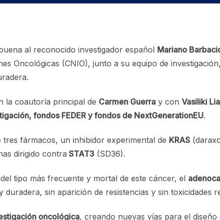
buena al reconocido investigador español
Mariano Barbaci
nes Oncológicas (CNIO), junto a su equipo de investigació
uradera.
n la coautoría principal de
Carmen Guerra
y con
Vasiliki Lia
tigación, fondos FEDER y fondos de NextGenerationEU
.
 tres fármacos, un inhibidor experimental de
KRAS
(daraxo
as dirigido contra
STAT3
(SD36).
 del tipo más frecuente y mortal de este cáncer, el
adenoca
y duradera, sin aparición de resistencias y sin toxicidades r
estigación oncológica
, creando nuevas vías para el diseño