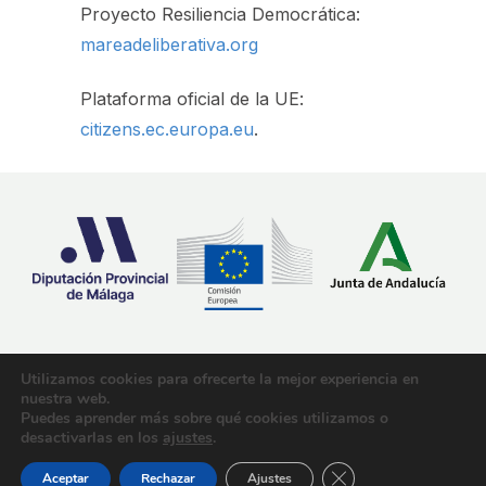
Proyecto Resiliencia Democrática:
mareadeliberativa.org
Plataforma oficial de la UE:
citizens.ec.europa.eu
.
Mapa del sitio
Aviso legal
Utilizamos cookies para ofrecerte la mejor experiencia en
Declaración de accesibilidad
nuestra web.
Puedes aprender más sobre qué cookies utilizamos o
Política de cookies
desactivarlas en los
ajustes
.
© Copyright Europe Direct Málaga
Cerrar el banner de 
Aceptar
Rechazar
Ajustes