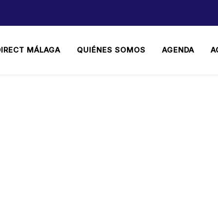
DIRECT MÁLAGA
QUIÉNES SOMOS
AGENDA
A
 MÁLAGA IMPULSA LA 
VERSITARIOS EN LA JO
MA