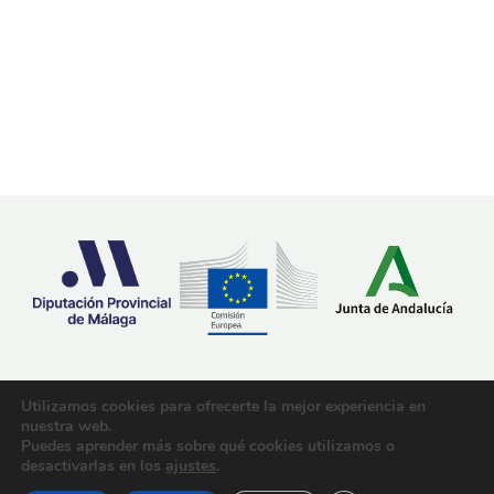
impulsadas por el Consejo Andaluz
del Movimiento Europeo (CAME)
junto a...
15 noviembre, 2024
Mapa del sitio
Aviso legal
Utilizamos cookies para ofrecerte la mejor experiencia en
Declaración de accesibilidad
nuestra web.
Puedes aprender más sobre qué cookies utilizamos o
Política de cookies
desactivarlas en los
ajustes
.
© Copyright Europe Direct Málaga